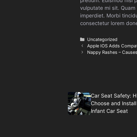
pretium. Euismod nisi po
vulputate mi sit. Quam v
imperdiet. Morbi tincid
consectetur lorem don
Categories
Uncategorized
Apple IOS Adds Compati
Nappy Rashes – Causes
Car Seat Safety: 
Choose and Install
Infant Car Seat