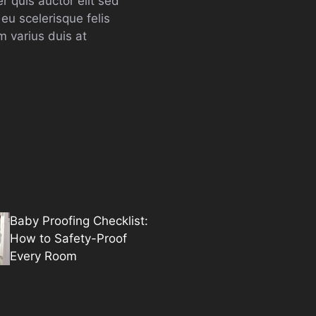
er quis auctor elit sed
 eu scelerisque felis
m varius duis at
Baby Proofing Checklist:
How to Safety-Proof
Every Room