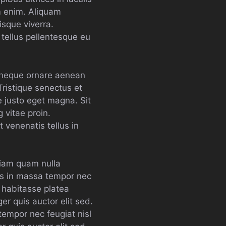
m enim. Aliquam
sque viverra.
m tellus pellentesque eu
s neque ornare aenean
ristique senectus et
e justo eget magna. Sit
 vitae proin.
 venenatis tellus in
diam quam nulla
us in massa tempor nec
c habitasse platea
er quis auctor elit sed.
tempor nec feugiat nisl