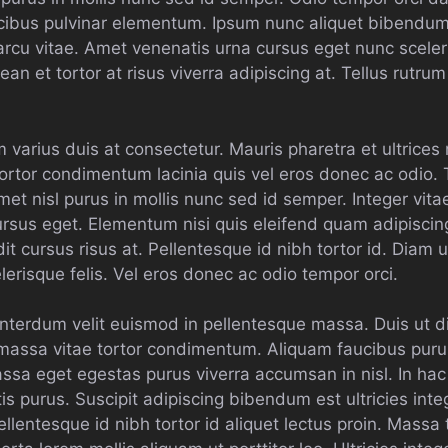
ucibus pulvinar elementum. Ipsum nunc aliquet bibendu
u vitae. Amet venenatis urna cursus eget nunc sceleri
an et tortor at risus viverra adipiscing at. Tellus rutru
 varius duis at consectetur. Mauris pharetra et ultrice
tor condimentum lacinia quis vel eros donec ac odio. T
t nisl purus in mollis nunc sed id semper. Integer vita
rsus eget. Elementum nisi quis eleifend quam adipiscing
t cursus risus at. Pellentesque id nibh tortor id. Diam ut
erisque felis. Vel eros donec ac odio tempor orci.
interdum velit euismod in pellentesque massa. Duis ut 
 massa vitae tortor condimentum. Aliquam faucibus pur
assa eget egestas purus viverra accumsan in nisl. In ha
is purus. Suscipit adipiscing bibendum est ultricies integ
entesque id nibh tortor id aliquet lectus proin. Massa 