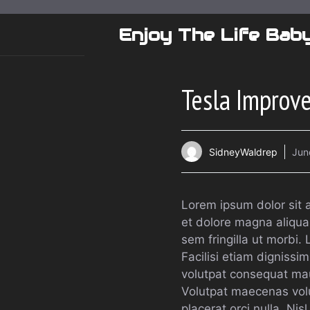
Skip
to
Enjoy The Life Bab
content
Tesla Improv
SidneyWaldrep
Jun
Lorem ipsum dolor sit 
et dolore magna aliqua
sem fringilla ut morbi.
Facilisi etiam dignissi
volutpat consequat mau
Volutpat maecenas volu
placerat orci nulla. Nis