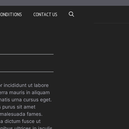
CONDITIONS
CONTACT US
 incididunt ut labore
erra mauris in aliquam
natis urna cursus eget.
s purus sit amet
t malesuada fames.
da dictum fusce ut
ibus ultrices in iaculis