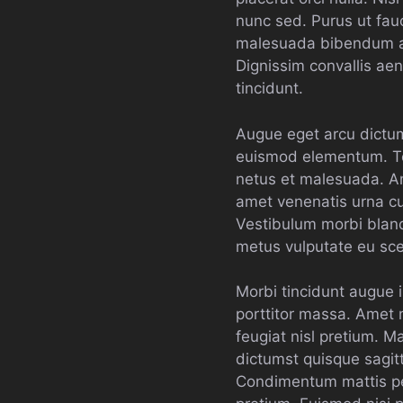
nunc sed. Purus ut fa
malesuada bibendum arc
Dignissim convallis aene
tincidunt.
Augue eget arcu dictum
euismod elementum. Tor
netus et malesuada. Ame
amet venenatis urna cu
Vestibulum morbi blandi
metus vulputate eu scel
Morbi tincidunt augue 
porttitor massa. Amet
feugiat nisl pretium. M
dictumst quisque sagitt
Condimentum mattis pell