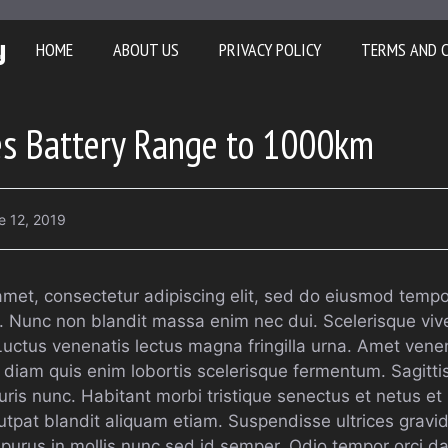
y
HOME
ABOUT US
PRIVACY POLICY
TERMS AND 
es Battery Range to 1000km
e 12, 2019
amet, consectetur adipiscing elit, sed do eiusmod tempor
. Nunc non blandit massa enim nec dui. Scelerisque viv
 Luctus venenatis lectus magna fringilla urna. Amet vene
m diam quis enim lobortis scelerisque fermentum. Sagitti
ris nunc. Habitant morbi tristique senectus et netus e
tpat blandit aliquam etiam. Suspendisse ultrices gravi
l purus in mollis nunc sed id semper. Odio tempor orci dap