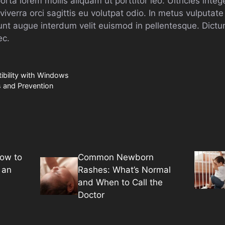
rta lorem mollis aliquam ut porttitor leo. Ultricies integ
iverra orci sagittis eu volutpat odio. In metus vulputate
unt augue interdum velit euismod in pellentesque. Dictu
ec.
bility with Windows
 and Prevention
How to
Common Newborn
 an
Rashes: What’s Normal
and When to Call the
Doctor